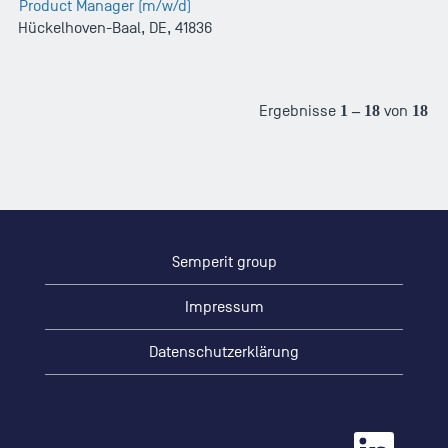
Product Manager (m/w/d)
Hückelhoven-Baal, DE, 41836
Ergebnisse
1 – 18
von
18
Semperit group
Impressum
Datenschutzerklärung
W